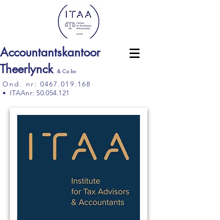
Accountantskantoor
Theerlynck
& Co bv
Ond. nr: 0467.019.168
•
ITAAnr: 50.054.121