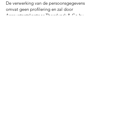
De verwerking van de persoonsgegevens
omvat geen profilering en zal door
Accountantskantoor Theerlynck & Co bv
niet aan geautomatiseerde beslissingen
worden onderworpen.
7. Hyperlinks
Deze website kan hyperlinks bevatten naar
andere websites en/of andere websites
kunnen hyperlinks bevatten naar deze
website. Accountantskantoor Theerlynck
& Co bv is niet verantwoordelijk voor het
privacybeleid van de deze andere
websites, noch voor het gebruik van
cookies op die websites.
8. Hoe kunt u uw rechten