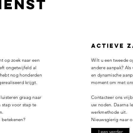
ienst
ACTIEVE 
nt op zoek naar een
Wilt u een tweede o
ft ongetwijfeld al
andere aanpak?
Als
u hebt nog honderden
en dynamische aanpak
erealiseerd krijgt.
moment om met ons 
 luisteren graag naar
Contacteer ons vrijb
stap voor stap te
uw noden. Daarna le
n.
werkmethode uit.
n betekenen?
Nieuwsgierig
naar o
Lees verder