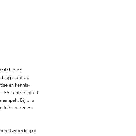
ctief in de
ndaag staat de
ise en kennis-
ITAA kantoor staat
aanpak. ​Bij ons
, informeren en
verantwoordelijke