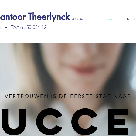
antoor Theerlynck
& Co bv
Home
Over 
ITAAnr: 50.054.121
68 •
VERTROUWEN IS DE EERSTE STAP NAAR
SUCCE